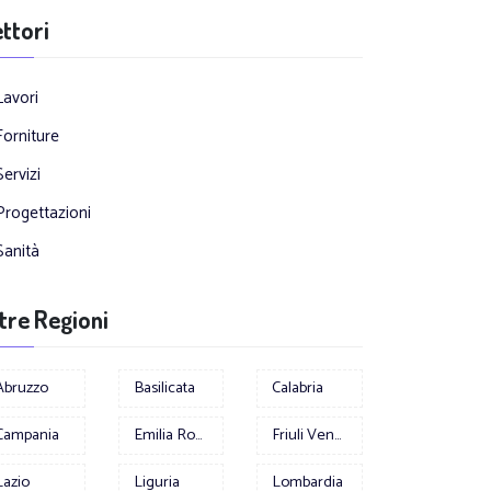
ttori
Lavori
Forniture
Servizi
Progettazioni
Sanità
tre Regioni
Abruzzo
Basilicata
Calabria
Campania
Emilia Romagna
Friuli Venezia Giulia
Lazio
Liguria
Lombardia