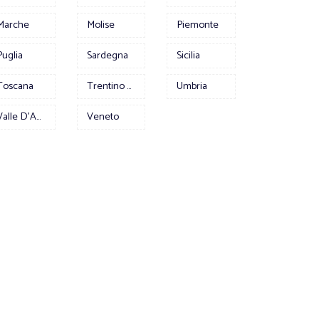
Marche
Molise
Piemonte
Puglia
Sardegna
Sicilia
Toscana
Trentino Alto Adige
Umbria
Valle D'Aosta
Veneto