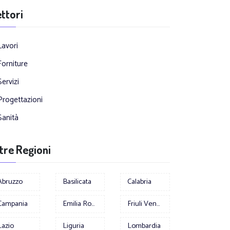
ttori
Lavori
Forniture
Servizi
Progettazioni
Sanità
tre Regioni
Abruzzo
Basilicata
Calabria
Campania
Emilia Romagna
Friuli Venezia Giulia
Lazio
Liguria
Lombardia