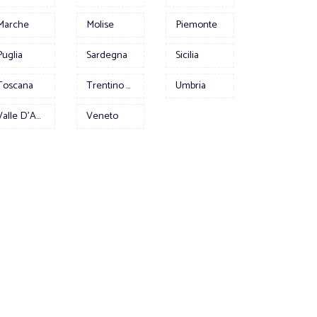
Marche
Molise
Piemonte
Puglia
Sardegna
Sicilia
Toscana
Trentino Alto Adige
Umbria
Valle D'Aosta
Veneto