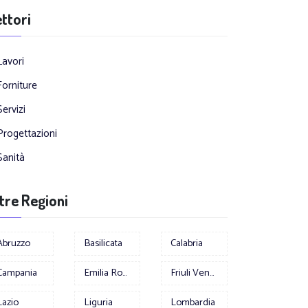
ttori
Lavori
Forniture
Servizi
Progettazioni
Sanità
tre Regioni
Abruzzo
Basilicata
Calabria
Campania
Emilia Romagna
Friuli Venezia Giulia
Lazio
Liguria
Lombardia