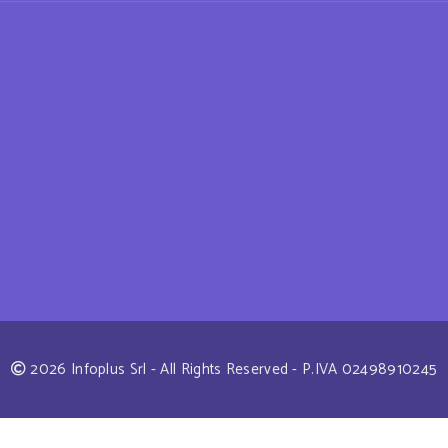
2026 Infoplus Srl - All Rights Reserved - P.IVA 02498910245