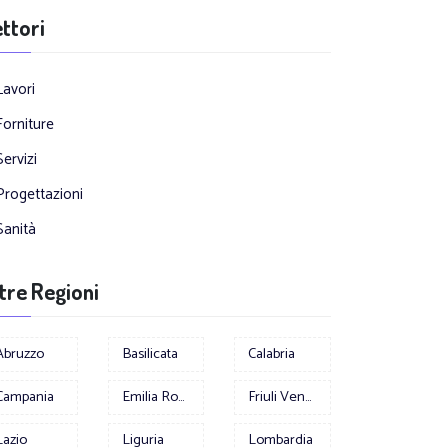
ttori
Lavori
Forniture
Servizi
Progettazioni
Sanità
tre Regioni
Abruzzo
Basilicata
Calabria
Campania
Emilia Romagna
Friuli Venezia Giulia
Lazio
Liguria
Lombardia