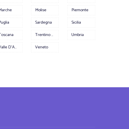
Marche
Molise
Piemonte
Puglia
Sardegna
Sicilia
Toscana
Trentino Alto Adige
Umbria
Valle D'Aosta
Veneto