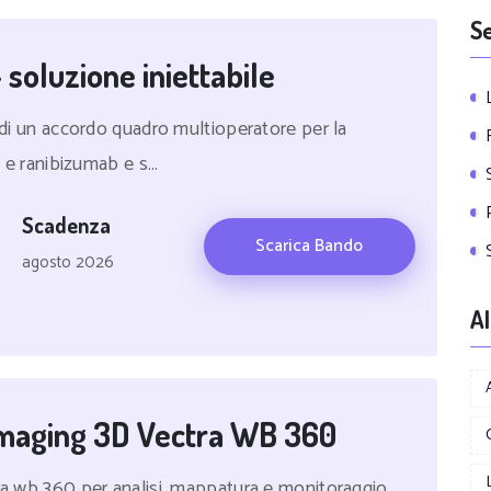
Se
 soluzione iniettabile
a di un accordo quadro multioperatore per la
 e ranibizumab e s...
Scadenza
Scarica Bando
agosto 2026
Al
 Imaging 3D Vectra WB 360
tra wb 360 per analisi, mappatura e monitoraggio